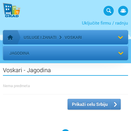
Uključite firmu / radnju
USLUGE I ZANATI
VOSKARI
Početna stranica
JAGODINA
Voskari - Jagodina
Nema predmeta
Prikaži celu Srbiju