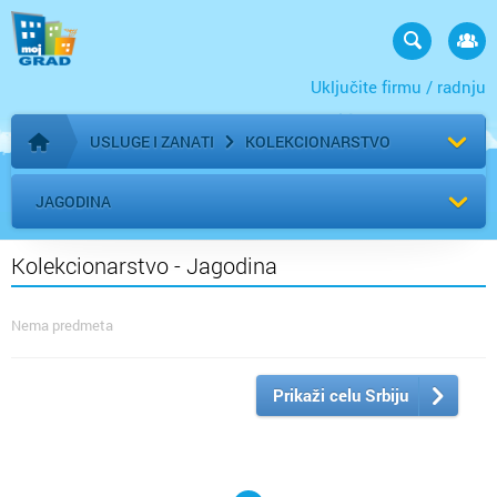
Uključite firmu / radnju
USLUGE I ZANATI
KOLEKCIONARSTVO
Početna stranica
JAGODINA
Kolekcionarstvo - Jagodina
Nema predmeta
Prikaži celu Srbiju