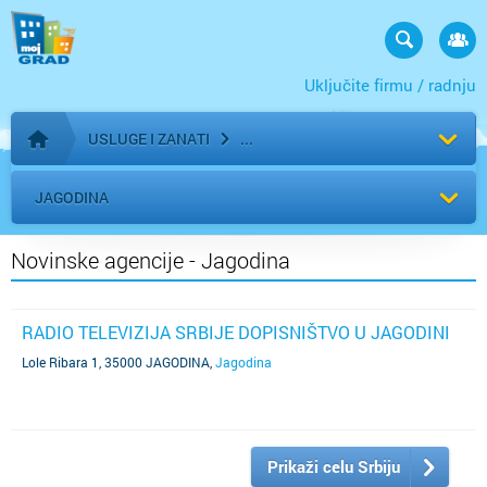
Uključite firmu / radnju
USLUGE I ZANATI
Početna stranica
JAGODINA
Novinske agencije - Jagodina
RADIO TELEVIZIJA SRBIJE DOPISNIŠTVO U JAGODINI
Lole Ribara 1, 35000 JAGODINA
,
Jagodina
Prikaži celu Srbiju