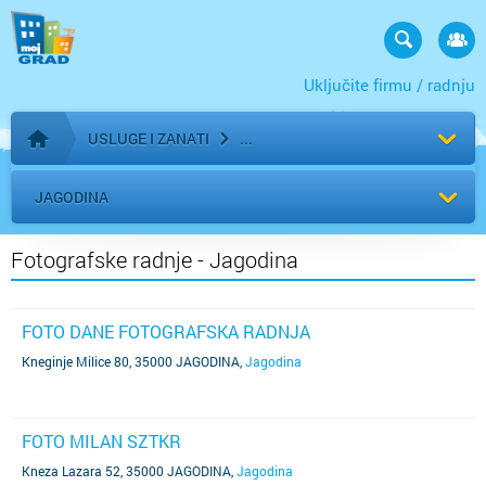
Uključite firmu / radnju
USLUGE I ZANATI
Početna stranica
JAGODINA
Fotografske radnje - Jagodina
FOTO DANE FOTOGRAFSKA RADNJA
Kneginje Milice 80, 35000 JAGODINA
,
Jagodina
FOTO MILAN SZTKR
Kneza Lazara 52, 35000 JAGODINA
,
Jagodina