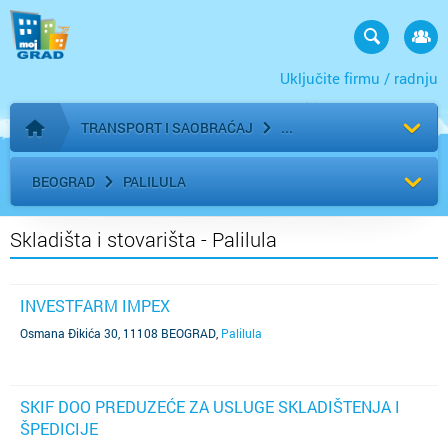
Uključite firmu / radnju
TRANSPORT I SAOBRAĆAJ
Početna stranica
BEOGRAD
PALILULA
Skladišta i stovarišta - Palilula
INVESTFARM IMPEX
Osmana Đikića 30, 11108 BEOGRAD
,
Palilula
SKIF DOO PREDUZEĆE ZA USLUGE SKLADIŠTENJA I
ŠPEDICIJE