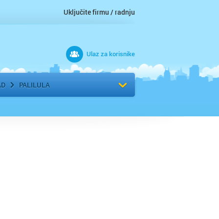
Uključite firmu / radnju
Ulaz za korisnike
 grad
Izaberite komšiluk
AD
PALILULA