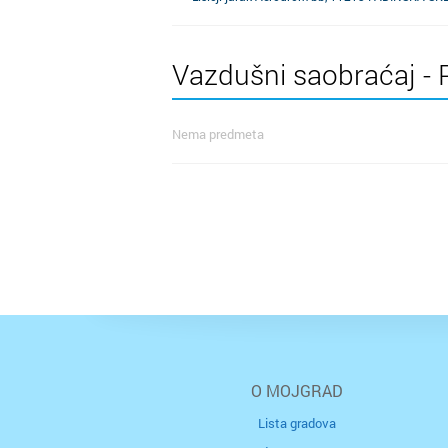
Vazdušni saobraćaj - Pa
Nema predmeta
O MOJGRAD
Lista gradova