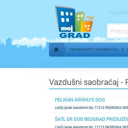
TRANSPORT I SAOBRAĆAJ
Početna stranica
Vazdušni saobraćaj - P
PELIKAN AIRWAYS DOO
SAZNAJ VIŠE
Lisičji jarak Aerodrom bb, 11213 PADINSKA SK
ŠATL ER DOO BEOGRAD PREDUZEĆ
SAZNAJ VIŠE
Lisičji jarak Aerodrom bb, 11213 PADINSKA SK