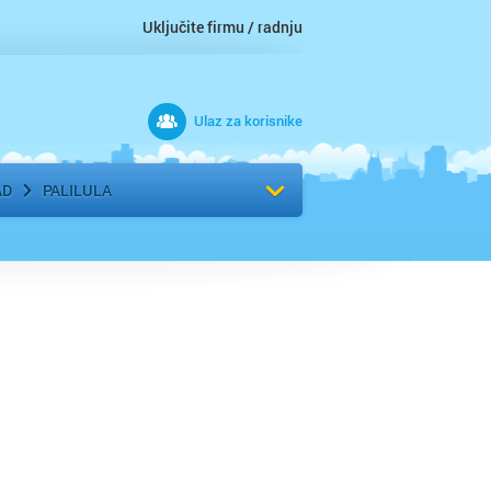
Uključite firmu / radnju
Ulaz za korisnike
 grad
Izaberite komšiluk
AD
PALILULA