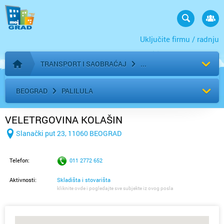
Uključite firmu / radnju
TRANSPORT I SAOBRAĆAJ
Početna stranica
BEOGRAD
PALILULA
VELETRGOVINA KOLAŠIN
Slanački put 23, 11060 BEOGRAD
Telefon:
011 2772 652
Aktivnosti:
Skladišta i stovarišta
kliknite ovde i pogledajte sve subjekte iz ovog posla