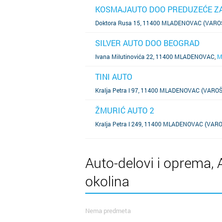
KOSMAJAUTO DOO PREDUZEĆE ZA
SAZNAJ VIŠE
Doktora Rusa 15, 11400 MLADENOVAC (VARO
SILVER AUTO DOO BEOGRAD
SAZNAJ VIŠE
Ivana Milutinovića 22, 11400 MLADENOVAC
,
M
TINI AUTO
SAZNAJ VIŠE
Kralja Petra I 97, 11400 MLADENOVAC (VAROŠ
ŽMURIĆ AUTO 2
SAZNAJ VIŠE
Kralja Petra I 249, 11400 MLADENOVAC (VARO
Auto-delovi i oprema, 
okolina
Nema predmeta