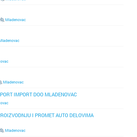
Š)
,
Mladenovac
Mladenovac
novac
)
,
Mladenovac
SPORT IMPORT DOO MLADENOVAC
novac
PROIZVODNJU I PROMET AUTO DELOVIMA
Š)
,
Mladenovac