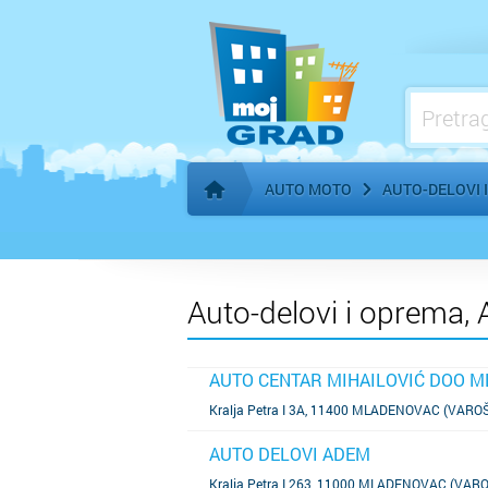
Benzinske pumpe, gorivo
AUTO MOTO
AUTO-DELOVI 
Početna stranica
Auto-delovi i oprema,
AUTO CENTAR MIHAILOVIĆ DOO 
SAZNAJ VIŠE
Kralja Petra I 3A, 11400 MLADENOVAC (VAROŠ
AUTO DELOVI ADEM
SAZNAJ VIŠE
Kralja Petra I 263, 11000 MLADENOVAC (VARO