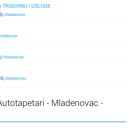
 TRGOVINU I USLUGE
Š)
,
Mladenovac
ladenovac
)
,
Mladenovac
Š)
,
Mladenovac
Autotapetari - Mladenovac -