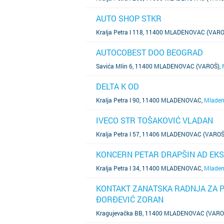
AUTO SHOP STKR
SAZNAJ VIŠE
Kralja Petra I 118, 11400 MLADENOVAC (VARO
AUTOCOBEST DOO BEOGRAD
SAZNAJ VIŠE
Savića Mlin 6, 11400 MLADENOVAC (VAROŠ)
,
DELTA K OD
SAZNAJ VIŠE
Kralja Petra I 90, 11400 MLADENOVAC
,
Mlade
IVECO STR TOŠAKOVIĆ VLADAN
SAZNAJ VIŠE
Kralja Petra I 57, 11406 MLADENOVAC (VAROŠ
KONCERN PETAR DRAPŠIN AD EK
SAZNAJ VIŠE
Kralja Petra I 34, 11400 MLADENOVAC
,
Mlade
KONTAKT ZANATSKA RADNJA ZA 
ĐORĐEVIĆ ZORAN
SAZNAJ VIŠE
Kragujevačka BB, 11400 MLADENOVAC (VARO