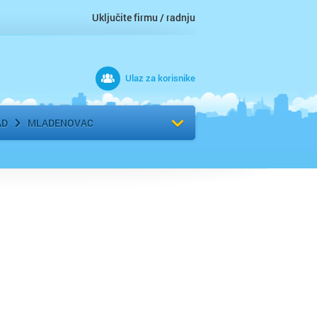
Uključite firmu / radnju
Ulaz za korisnike
 grad
Izaberite komšiluk
AD
MLADENOVAC