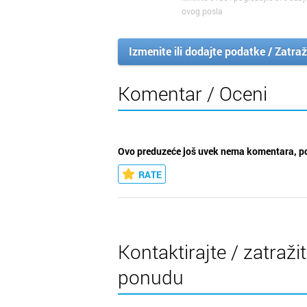
ovog posla
Izmenite ili dodajte podatke / Zatraž
Komentar / Oceni
Ovo preduzeće još uvek nema komentara, po
RATE
Kontaktirajte / zatraži
ponudu