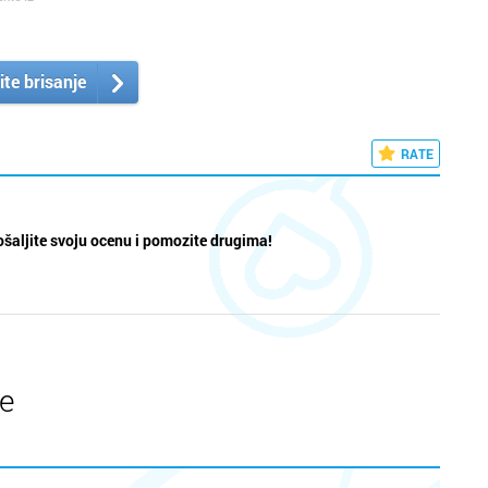
ite brisanje
RATE
šaljite svoju ocenu i pomozite drugima!
te