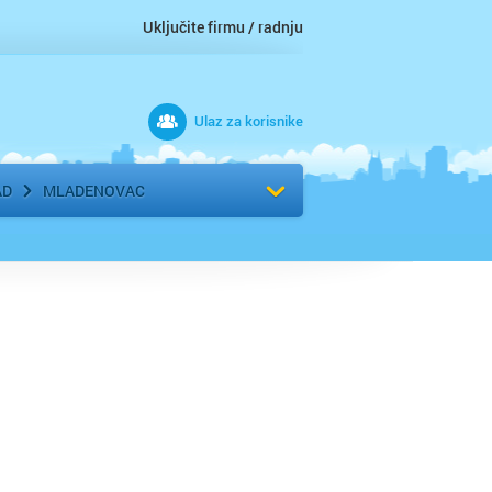
Uključite firmu / radnju
Ulaz za korisnike
 grad
Izaberite komšiluk
AD
MLADENOVAC