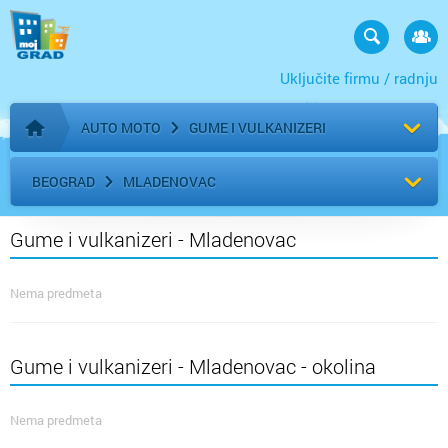
Uključite firmu / radnju
AUTO MOTO
GUME I VULKANIZERI
Početna stranica
BEOGRAD
MLADENOVAC
Gume i vulkanizeri - Mladenovac
Nema predmeta
Gume i vulkanizeri - Mladenovac - okolina
Nema predmeta