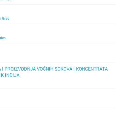
ri Grad
rica
 I PROIZVODNJA VOĆNIH SOKOVA I KONCENTRATA
K INĐIJA