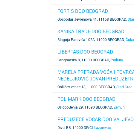
FORTIS DOO BEOGRAD
SAZNAJ VIŠE
Gospodar Jevremova 41, 11158 BEOGRAD
,
Sta
KANIKA TRADE DOO BEOGRAD
SAZNAJ VIŠE
Blagoja Parovića 102A, 11000 BEOGRAD
,
Čuka
LIBERTAS DOO BEOGRAD
SAZNAJ VIŠE
Beogradska 8, 11000 BEOGRAD
,
Palilula
MARELA PRERADA VOĆA I POVRĆA
NEDELJKOVIĆ JOVAN PREDUZETNI
SAZNAJ VIŠE
Obilićev venac 18, 11000 BEOGRAD
,
Stari Grad
POLIMARK DOO BEOGRAD
SAZNAJ VIŠE
Oslobođenja 29, 11090 BEOGRAD
,
Zemun
PREDUZEĆE VOĆAR DOO VALJEVO
SAZNAJ VIŠE
Divci BB, 14000 DIVCI
,
Lazarevac