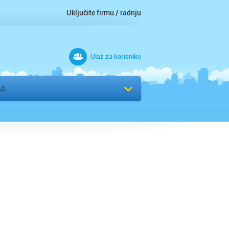
Uključite firmu / radnju
Ulaz za korisnike
 grad
Izaberite komšiluk
AD