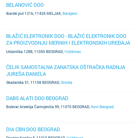
BELANOVIĆ DOO
Ibarski put 121b, 11426 MELJAK
,
Barajevo
BLAŽIĆ ELEKTRONIK DOO - BLAŽIĆ ELEKTRONIK DOO
ZA PROIZVODNJU MERNIH I ELEKTRONSKIH UREĐAJA
EXPORT IMPORT
Ustanička 128B, 11050 BEOGRAD
,
Voždovac
ČELIK SAMOSTALNA ZANATSKA OŠTRAČKA RADNJA
JUREŠA DANIELA
Skadarska 51, 11108 BEOGRAD
,
Grocka
DABS ALATI DOO BEOGRAD
Bulevar Arsenija Čarnojevića 99, 11070 BEOGRAD
,
Novi Beograd
DIA CBN DOO BEOGRAD
Dragice Končar 8, 11010 BEOGRAD
,
Voždovac