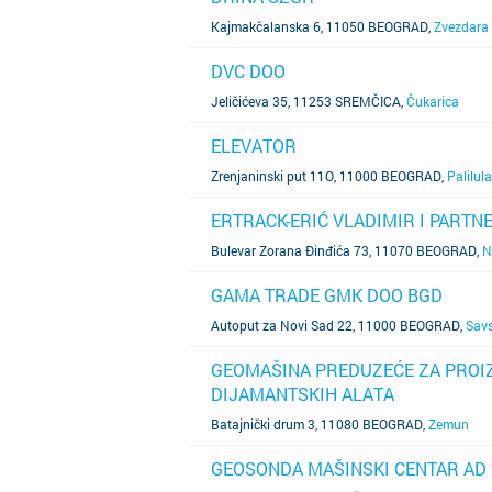
SAZNAJ VIŠE
Kajmakčalanska 6, 11050 BEOGRAD
,
Zvezdara
DVC DOO
SAZNAJ VIŠE
Jeličićeva 35, 11253 SREMČICA
,
Čukarica
ELEVATOR
SAZNAJ VIŠE
Zrenjaninski put 11O, 11000 BEOGRAD
,
Palilula
ERTRACK-ERIĆ VLADIMIR I PARTN
SAZNAJ VIŠE
Bulevar Zorana Đinđića 73, 11070 BEOGRAD
,
N
GAMA TRADE GMK DOO BGD
SAZNAJ VIŠE
Autoput za Novi Sad 22, 11000 BEOGRAD
,
Savs
GEOMAŠINA PREDUZEĆE ZA PROI
DIJAMANTSKIH ALATA
SAZNAJ VIŠE
Batajnički drum 3, 11080 BEOGRAD
,
Zemun
GEOSONDA MAŠINSKI CENTAR AD
SAZNAJ VIŠE