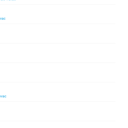
vac
a
ovac