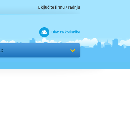
Uključite firmu / radnju
Ulaz za korisnike
 grad
Izaberite komšiluk
AD