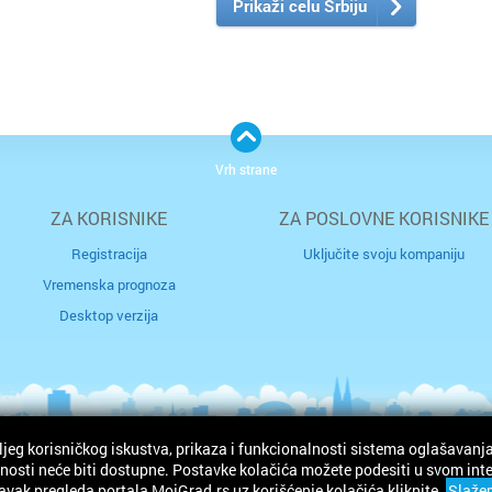
Prikaži celu Srbiju
Vrh strane
ZA KORISNIKE
ZA POSLOVNE KORISNIKE
Registracija
Uključite svoju kompaniju
Vremenska prognoza
Desktop verzija
ljeg korisničkog iskustva, prikaza i funkcionalnosti sistema oglašavanja
osti neće biti dostupne. Postavke kolačića možete podesiti u svom intern
avak pregleda portala MojGrad.rs uz korišćenje kolačića kliknite.
Slaže