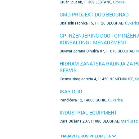
Kružni put bb, 11309 LEŠTANE
,
Grocka
GMD PROJEKT DOO BEOGRAD
SAZNAJ VIŠE
Obalskih radnika 15, 11120 BEOGRAD
,
Čukaric
GP INŽENJERING DOO - GP INŽE
KONSALTING I MENADŽMENT
SAZNAJ VIŠE
Bulevar Zorana Đinđića 87, 11070 BEOGRAD
,
N
HIDRAM ZANATSKA RADNJA ZA PO
SERVIS
SAZNAJ VIŠE
Kosmajskog odreda 4, 11450 NEMENIKUĆE
,
So
IKAR DOO
SAZNAJ VIŠE
Pančićeva 12, 14000 GORIĆ
,
Čukarica
INDUSTRIAL EQUIPMENT
SAZNAJ VIŠE
Cara Dušana 207, 11080 BEOGRAD
,
Stari Grad
NABAVITE JOŠ PREDMETA