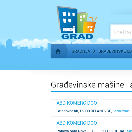
Građevinski materijal i stovarišta
Građevinsko zemljište i izgradnja
Grejanje, klimatizacija
GRADNJA
GRAĐEVINSKE MAŠ
Početna stranica
Građevinske mašine i a
ABD KOMERC DOO
SAZNAJ VIŠE
Belanovce bb, 16000 BELANOVCE
,
Lazarevac
ABD KOMERC DOO
SAZNAJ VIŠE
Popova bara Nova 301 3, 11211 BEOGRAD
,
Sa