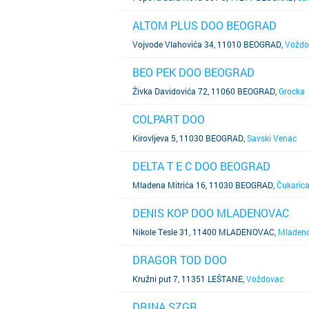
ALTOM PLUS DOO BEOGRAD
SAZNAJ VIŠE
Vojvode Vlahovića 34, 11010 BEOGRAD
,
Voždo
BEO PEK DOO BEOGRAD
SAZNAJ VIŠE
Živka Davidovića 72, 11060 BEOGRAD
,
Grocka
COLPART DOO
SAZNAJ VIŠE
Kirovljeva 5, 11030 BEOGRAD
,
Savski Venac
DELTA T E C DOO BEOGRAD
SAZNAJ VIŠE
Mladena Mitrića 16, 11030 BEOGRAD
,
Čukaric
DENIS KOP DOO MLADENOVAC
SAZNAJ VIŠE
Nikole Tesle 31, 11400 MLADENOVAC
,
Mladen
DRAGOR TOD DOO
SAZNAJ VIŠE
Kružni put 7, 11351 LEŠTANE
,
Voždovac
DRINA SZGR