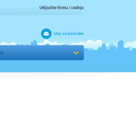
Uključite firmu / radnju
Ulaz za korisnike
 grad
Izaberite komšiluk
AD