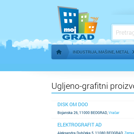
Mleko i mlečni proizvodi
Obrada i zaštita metala
Oprema za industrijsku kontrolu
Oprema za poljoprivredu
INDUSTRIJA, MAŠINE, METAL
Početna stranica
Ugljeno-grafitni proiz
DISK OM DOO
SAZNAJ VIŠE
Bojanska 26, 11000 BEOGRAD
,
Vračar
ELEKTROGRAFIT AD
SAZNAJ VIŠE
Aleksandra Dubčeka 5, 11080 BEOGRAD
,
Zemu