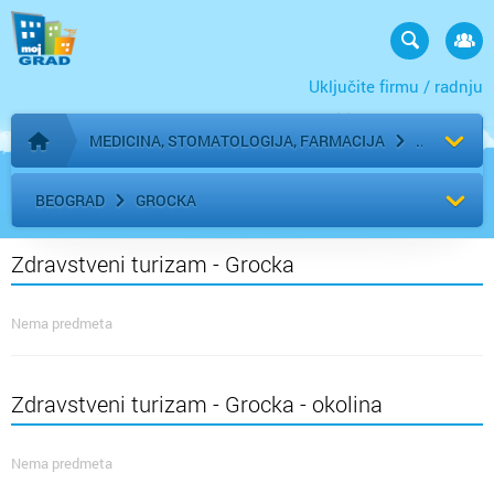
Uključite firmu / radnju
MEDICINA, STOMATOLOGIJA, FARMACIJA
Početna stranica
BEOGRAD
GROCKA
Zdravstveni turizam - Grocka
Nema predmeta
Zdravstveni turizam - Grocka - okolina
Nema predmeta