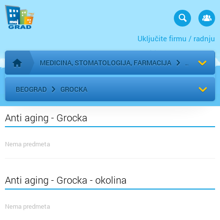
Uključite firmu / radnju
MEDICINA, STOMATOLOGIJA, FARMACIJA
Početna stranica
BEOGRAD
GROCKA
Anti aging - Grocka
Nema predmeta
Anti aging - Grocka - okolina
Nema predmeta