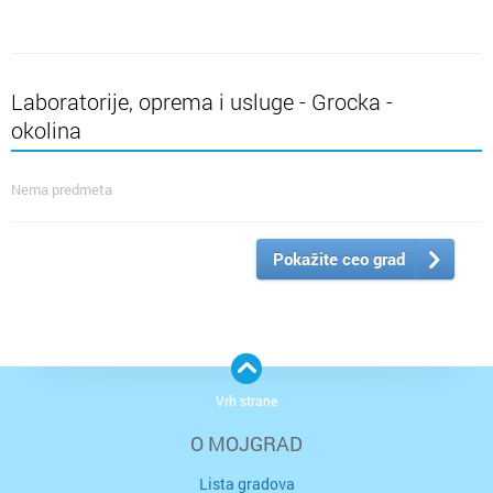
Laboratorije, oprema i usluge - Grocka -
okolina
Nema predmeta
Pokažite ceo grad
Vrh strane
O MOJGRAD
Lista gradova