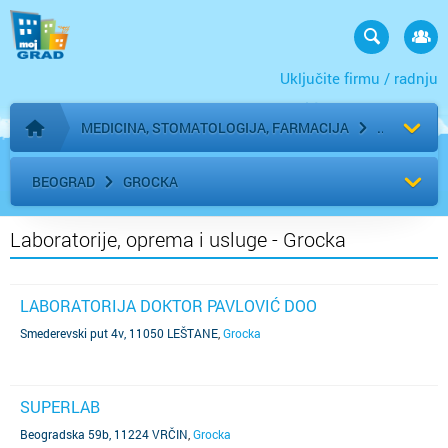
Uključite firmu / radnju
MEDICINA, STOMATOLOGIJA, FARMACIJA
Početna stranica
BEOGRAD
GROCKA
Laboratorije, oprema i usluge - Grocka
LABORATORIJA DOKTOR PAVLOVIĆ DOO
Smederevski put 4v, 11050 LEŠTANE
,
Grocka
SUPERLAB
Beogradska 59b, 11224 VRČIN
,
Grocka