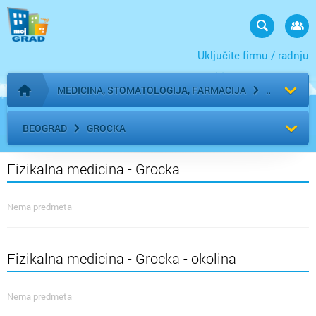
Uključite firmu / radnju
MEDICINA, STOMATOLOGIJA, FARMACIJA
Početna stranica
BEOGRAD
GROCKA
Fizikalna medicina - Grocka
Nema predmeta
Fizikalna medicina - Grocka - okolina
Nema predmeta