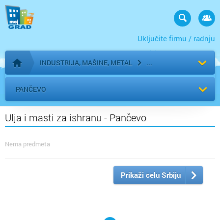
Uključite firmu / radnju
INDUSTRIJA, MAŠINE, METAL
Početna stranica
PANČEVO
Ulja i masti za ishranu - Pančevo
Nema predmeta
Prikaži celu Srbiju