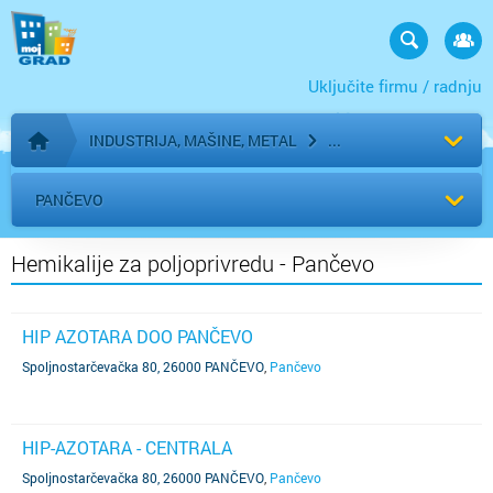
Uključite firmu / radnju
INDUSTRIJA, MAŠINE, METAL
Početna stranica
PANČEVO
Hemikalije za poljoprivredu - Pančevo
HIP AZOTARA DOO PANČEVO
Spoljnostarčevačka 80, 26000 PANČEVO
,
Pančevo
HIP-AZOTARA - CENTRALA
Spoljnostarčevačka 80, 26000 PANČEVO
,
Pančevo