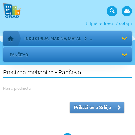
Uključite firmu / radnju
INDUSTRIJA, MAŠINE, METAL
Početna stranica
PANČEVO
Precizna mehanika - Pančevo
Nema predmeta
Prikaži celu Srbiju