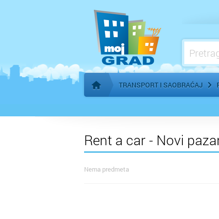
TRANSPORT I SAOBRAĆAJ
Početna stranica
Rent a car - Novi paza
Nema predmeta