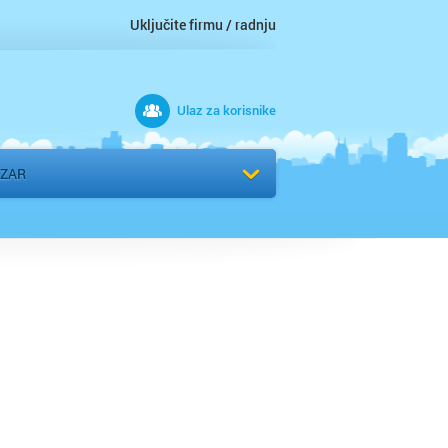
Uključite firmu / radnju
Ulaz za korisnike
 grad
AZAR