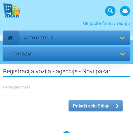
Uključite firmu / radnju
AUTO MOTO
Početna stranica
NOVI PAZAR
Registracija vozila - agencije - Novi pazar
Nema predmeta
Prikaži celu Srbiju