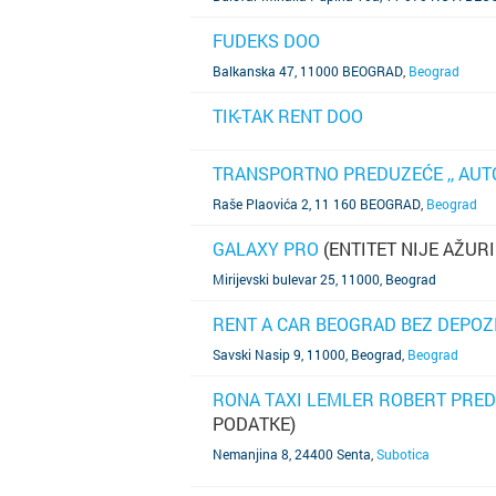
FUDEKS DOO
SAZNAJ VIŠE
Balkanska 47, 11000 BEOGRAD
,
Beograd
TIK-TAK RENT DOO
SAZNAJ VIŠE
TRANSPORTNO PREDUZEĆE ,, AUTO
SAZNAJ VIŠE
Raše Plaovića 2, 11 160 BEOGRAD
,
Beograd
GALAXY PRO
(ENTITET NIJE AŽUR
SAZNAJ VIŠE
Mirijevski bulevar 25, 11000, Beograd
RENT A CAR BEOGRAD BEZ DEPOZ
SAZNAJ VIŠE
Savski Nasip 9, 11000, Beograd
,
Beograd
RONA TAXI LEMLER ROBERT PRED
PODATKE)
SAZNAJ VIŠE
Nemanjina 8, 24400 Senta
,
Subotica