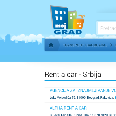
TRANSPORT I SAOBRAĆAJ
Početna stranica
Rent a car - Srbija
AGENCIJA ZA IZNAJMLJIVANJE V
SAZNAJ VIŠE
Luke Vojvodića 79, 11000, Beograd, Rakovica
,
ALPHA RENT A CAR
SAZNAJ VIŠE
Bulevar Mihaila Pupina 10a, 11 070 NOVI BE