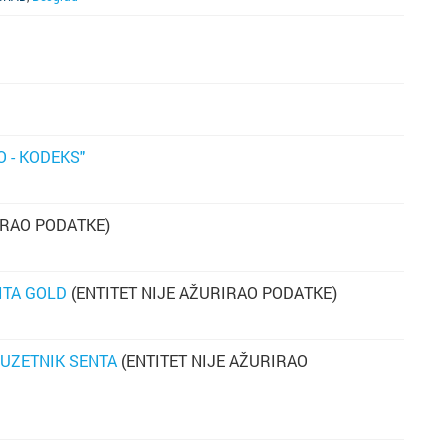
Novi Sa
Pančev
Požarev
Šabac
 - KODEKS"
Smeder
IRAO PODATKE)
Sombor
ITA GOLD
(ENTITET NIJE AŽURIRAO PODATKE)
Sremska
Subotic
UZETNIK SENTA
(ENTITET NIJE AŽURIRAO
Užice
Valjevo