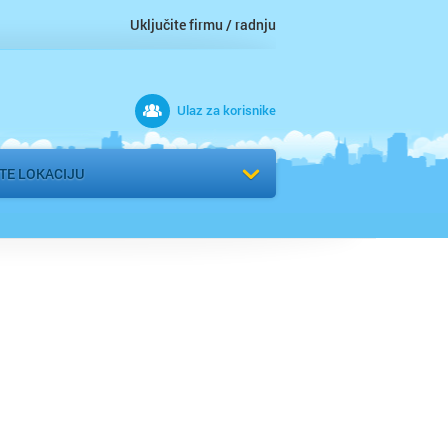
d
Uključite firmu / radnju
Ulaz za korisnike
na
vac
ITE LOKACIJU
o
c
ac
zar