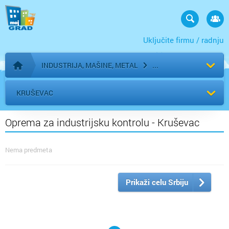
Uključite firmu / radnju
INDUSTRIJA, MAŠINE, METAL
Početna stranica
KRUŠEVAC
Oprema za industrijsku kontrolu - Kruševac
Nema predmeta
Prikaži celu Srbiju