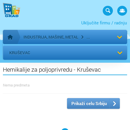
Uključite firmu / radnju
INDUSTRIJA, MAŠINE, METAL
Početna stranica
KRUŠEVAC
Hemikalije za poljoprivredu - Kruševac
Nema predmeta
Prikaži celu Srbiju