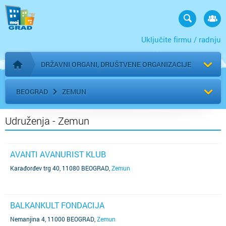
Uključite firmu / radnju
DRŽAVNI ORGANI, DRUŠTVENE ORGANIZACIJE
Početna stranica
BEOGRAD
ZEMUN
Udruženja - Zemun
AVANTI AVANURIST KLUB
Karađorđev trg 40, 11080 BEOGRAD
,
Zemun
BALKANKULT FONDACIJA
Nemanjina 4, 11000 BEOGRAD
,
Zemun