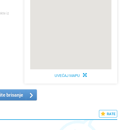
ekte iz
UVEĆAJ MAPU
ite brisanje
RATE