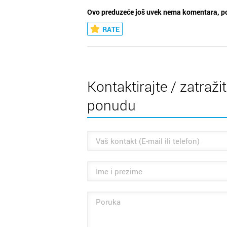
Ovo preduzeće još uvek nema komentara, po
RATE
Kontaktirajte / zatraži
ponudu