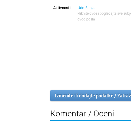
Aktivnosti:
Udruženja
kliknite ovde i pogledajte sve subj
ovog posla
Izmenite ili dodajte podatke / Zatraž
Komentar / Oceni