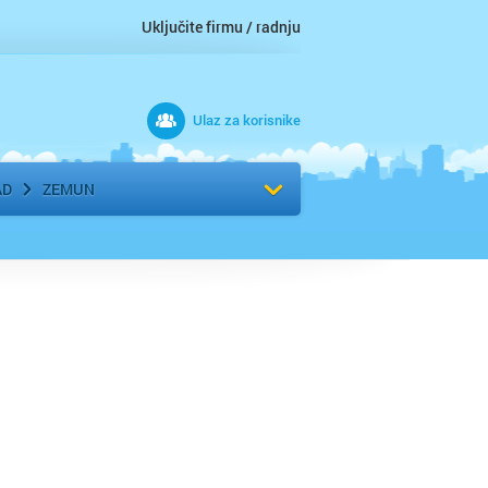
Uključite firmu / radnju
Ulaz za korisnike
 grad
Izaberite komšiluk
AD
ZEMUN