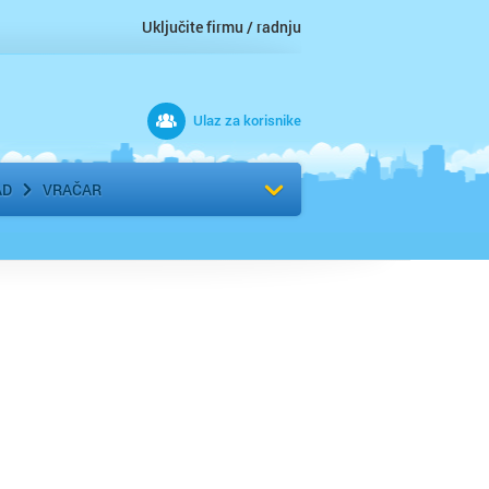
Uključite firmu / radnju
Ulaz za korisnike
 grad
Izaberite komšiluk
AD
VRAČAR