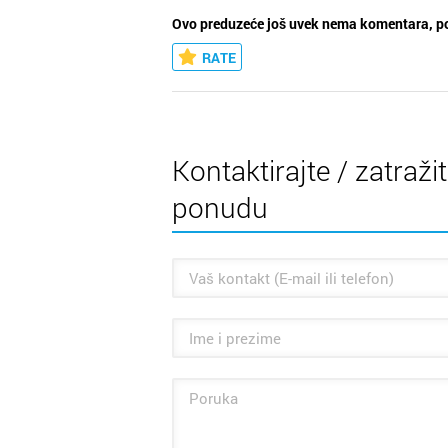
Ovo preduzeće još uvek nema komentara, po
RATE
Kontaktirajte / zatraži
ponudu