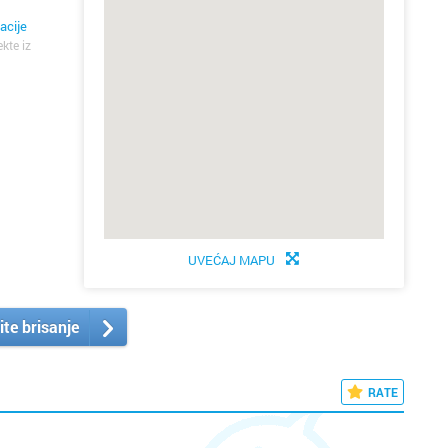
acije
ekte iz
UVEĆAJ MAPU
ite brisanje
RATE