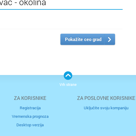
vac - okolina
Pokažite ceo grad
Vrh strane
ZA KORISNIKE
ZA POSLOVNE KORISNIKE
Registracija
Uključite svoju kompaniju
Vremenska prognoza
Desktop verzija