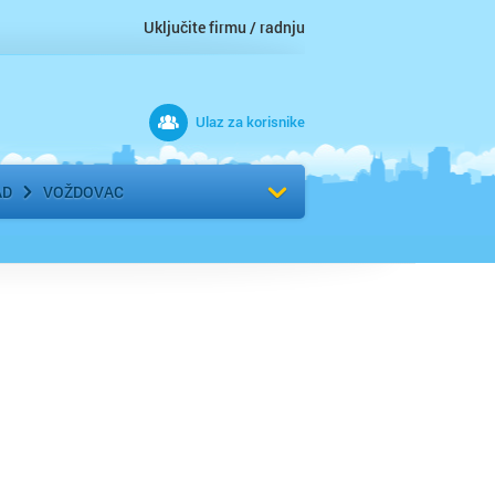
Uključite firmu / radnju
Ulaz za korisnike
 grad
Izaberite komšiluk
AD
VOŽDOVAC