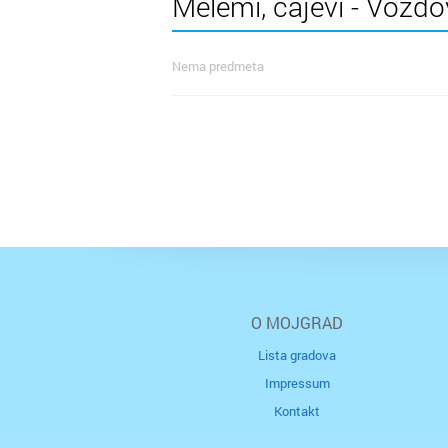
Melemi, čajevi - Voždo
Nema predmeta
O MOJGRAD
Lista gradova
Impressum
Kontakt