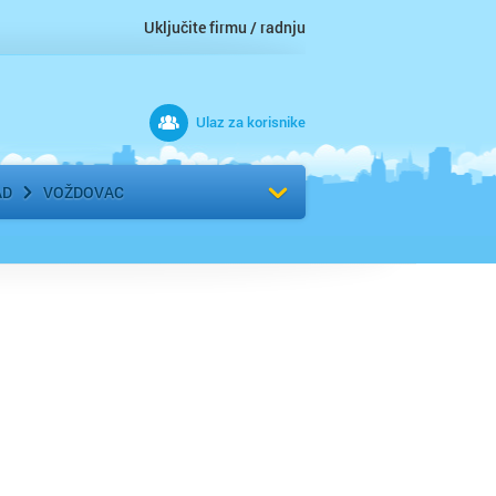
Uključite firmu / radnju
Ulaz za korisnike
 grad
Izaberite komšiluk
AD
VOŽDOVAC