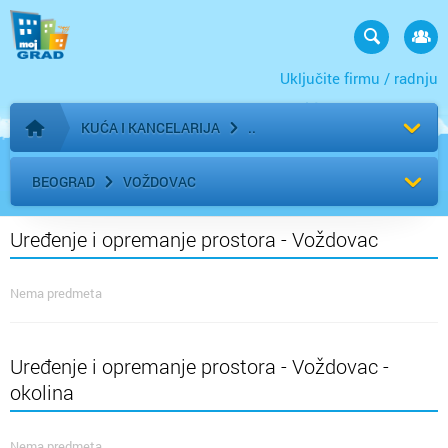
Uključite firmu / radnju
KUĆA I KANCELARIJA
Početna stranica
BEOGRAD
VOŽDOVAC
Uređenje i opremanje prostora - Voždovac
Nema predmeta
Uređenje i opremanje prostora - Voždovac -
okolina
Nema predmeta