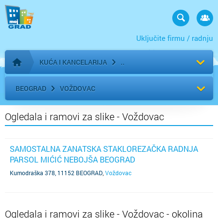
Uključite firmu / radnju
KUĆA I KANCELARIJA
Početna stranica
BEOGRAD
VOŽDOVAC
Ogledala i ramovi za slike - Voždovac
SAMOSTALNA ZANATSKA STAKLOREZAČKA RADNJA
PARSOL MIĆIĆ NEBOJŠA BEOGRAD
Kumodraška 378, 11152 BEOGRAD
,
Voždovac
Ogledala i ramovi za slike - Voždovac - okolina