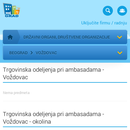
Uključite firmu / radnju
DRŽAVNI ORGANI, DRUŠTVENE ORGANIZACIJE
Početna stranica
BEOGRAD
VOŽDOVAC
Trgovinska odeljenja pri ambasadama -
Voždovac
Nema predmeta
Trgovinska odeljenja pri ambasadama -
Voždovac - okolina