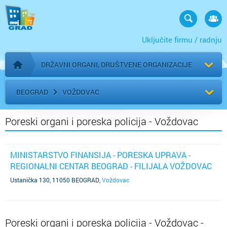
Uključite firmu / radnju
DRŽAVNI ORGANI, DRUŠTVENE ORGANIZACIJE
Početna stranica
BEOGRAD
VOŽDOVAC
Poreski organi i poreska policija - Voždovac
MINISTARSTVO FINANSIJA - PORESKA UPRAVA -
REGIONALNI CENTAR BEOGRAD - FILIJALA VOŽDOVAC
Ustanička 130, 11050 BEOGRAD
,
Voždovac
Poreski organi i poreska policija - Voždovac -