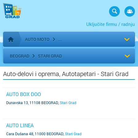
Uključite firmu / radnju
AUTO MOTO
Početna stranica
BEOGRAD
STARI GRAD
Auto-delovi i oprema, Autotapetari - Stari Grad
AUTO BOX DOO
Dunavska 13, 11108 BEOGRAD
,
Stari Grad
AUTO LINEA
Cara Dušana 48, 11000 BEOGRAD
,
Stari Grad