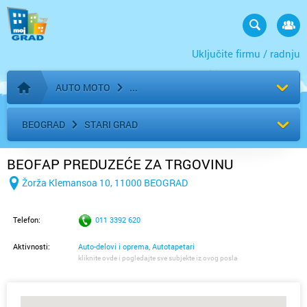
Uključite firmu / radnju
AUTO MOTO
Početna stranica
BEOGRAD
STARI GRAD
BEOFAP PREDUZEĆE ZA TRGOVINU
Žorža Klemansoa 10, 11000 BEOGRAD
Telefon:
011 3392 620
Aktivnosti:
Auto-delovi i oprema, Autotapetari
kliknite ovde i pogledajte sve subjekte iz ovog posla