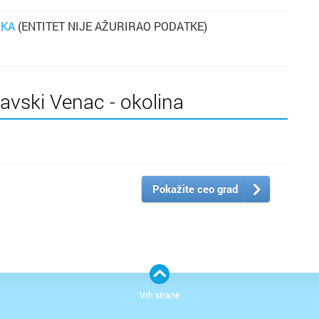
IKA
(ENTITET NIJE AŽURIRAO PODATKE)
Savski Venac - okolina
Pokažite ceo grad
Vrh strane