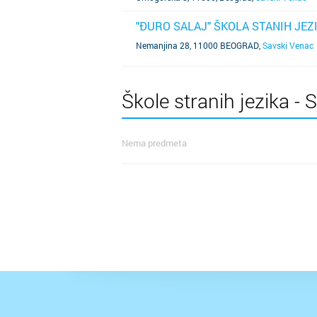
"ĐURO SALAJ" ŠKOLA STANIH JEZ
SAZNAJ VIŠE
Nemanjina 28, 11000 BEOGRAD
,
Savski Venac
Škole stranih jezika - 
Nema predmeta