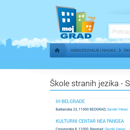
Ostale škole
OBRAZOVANJE I NAUKA
ŠK
Početna stranica
Škole stranih jezika -
IH BELGRADE
SAZNAJ VIŠE
Balkanska 23, 11000 BEOGRAD
,
Savski Venac
KULTURNI CENTAR NEA PANGEA
SAZNAJ VIŠE
Crnogorska 8, 11000, Beograd
,
Savski Venac