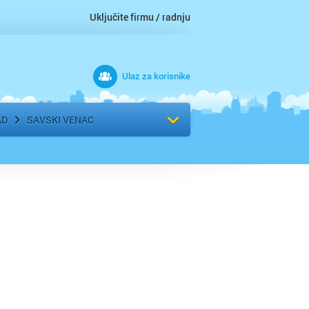
Uključite firmu / radnju
Ulaz za korisnike
 grad
Izaberite komšiluk
AD
SAVSKI VENAC