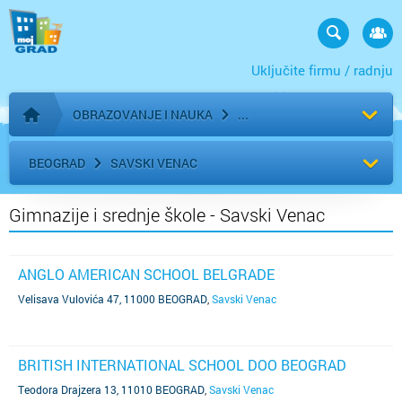
Uključite firmu / radnju
OBRAZOVANJE I NAUKA
Početna stranica
BEOGRAD
SAVSKI VENAC
Gimnazije i srednje škole - Savski Venac
ANGLO AMERICAN SCHOOL BELGRADE
Velisava Vulovića 47, 11000 BEOGRAD
,
Savski Venac
BRITISH INTERNATIONAL SCHOOL DOO BEOGRAD
Teodora Drajzera 13, 11010 BEOGRAD
,
Savski Venac