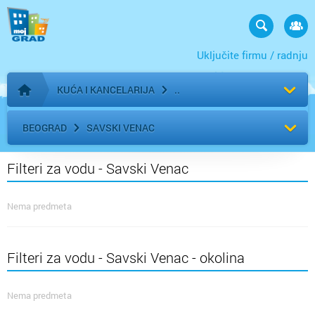
Uključite firmu / radnju
KUĆA I KANCELARIJA
Početna stranica
BEOGRAD
SAVSKI VENAC
Filteri za vodu - Savski Venac
Nema predmeta
Filteri za vodu - Savski Venac - okolina
Nema predmeta