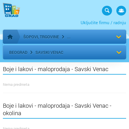
Uključite firmu / radnju
ŠOPOVI, TRGOVINE
Početna stranica
BEOGRAD
SAVSKI VENAC
Boje i lakovi - maloprodaja - Savski Venac
Nema predmeta
Boje i lakovi - maloprodaja - Savski Venac -
okolina
Nema predmeta