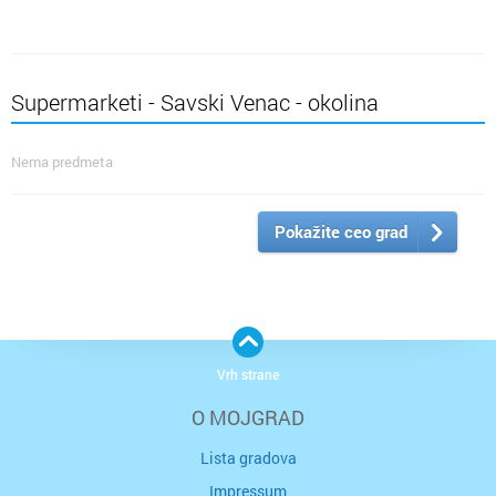
Supermarketi - Savski Venac - okolina
Nema predmeta
Pokažite ceo grad
Vrh strane
O MOJGRAD
Lista gradova
Impressum