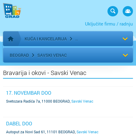
Uključite firmu / radnju
KUĆA I KANCELARIJA
Početna stranica
BEOGRAD
SAVSKI VENAC
Bravarija i okovi - Savski Venac
17. NOVEMBAR DOO
Svetozara Radića 7a, 11000 BEOGRAD
,
Savski Venac
DABEL DOO
Autoput za Novi Sad 61, 11101 BEOGRAD
,
Savski Venac