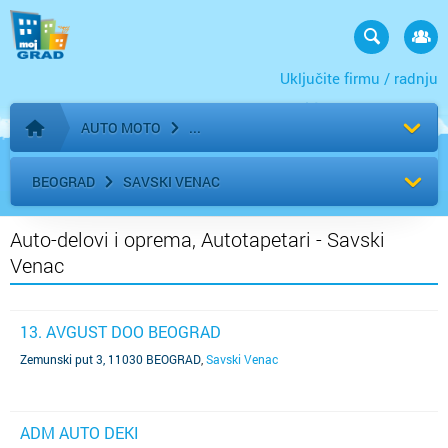
Uključite firmu / radnju
AUTO MOTO
Početna stranica
BEOGRAD
SAVSKI VENAC
Auto-delovi i oprema, Autotapetari - Savski
Venac
13. AVGUST DOO BEOGRAD
Zemunski put 3, 11030 BEOGRAD
,
Savski Venac
ADM AUTO DEKI