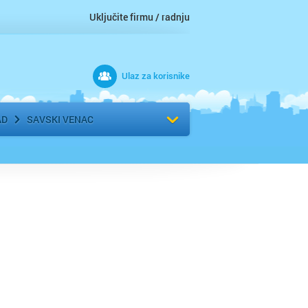
Uključite firmu / radnju
Ulaz za korisnike
 grad
Izaberite komšiluk
AD
SAVSKI VENAC