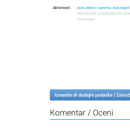
Aktivnosti:
Auto-delovi i oprema, Autotapet
kliknite ovde i pogledajte sve subj
ovog posla
Izmenite ili dodajte podatke / Zatraž
Komentar / Oceni