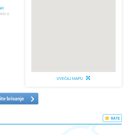
ari
ekte iz
UVEĆAJ MAPU
ite brisanje
RATE