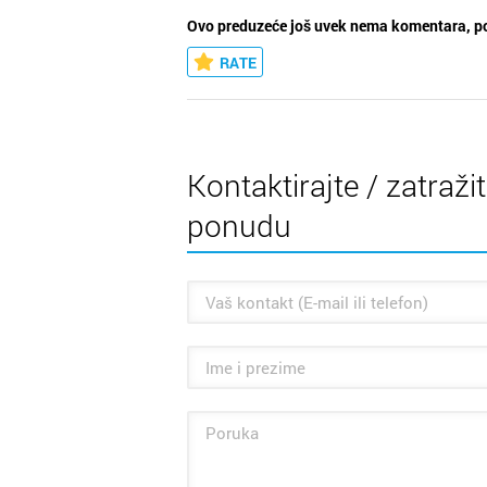
Ovo preduzeće još uvek nema komentara, po
RATE
Kontaktirajte / zatraži
ponudu