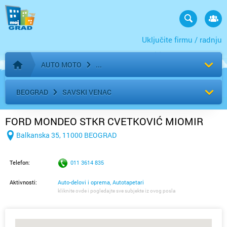
Uključite firmu / radnju
AUTO MOTO
Početna stranica
BEOGRAD
SAVSKI VENAC
FORD MONDEO STKR CVETKOVIĆ MIOMIR
Balkanska 35, 11000 BEOGRAD
Telefon:
011 3614 835
Aktivnosti:
Auto-delovi i oprema, Autotapetari
kliknite ovde i pogledajte sve subjekte iz ovog posla