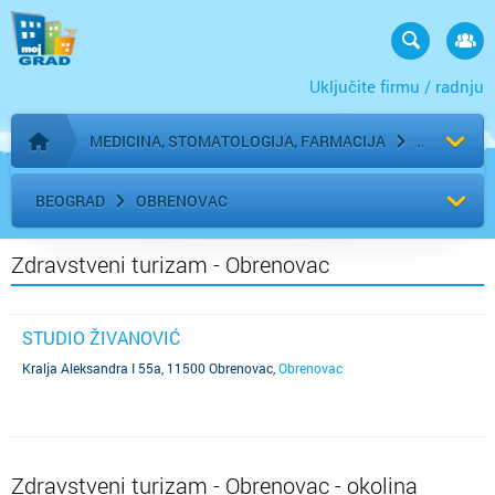
Uključite firmu / radnju
MEDICINA, STOMATOLOGIJA, FARMACIJA
Početna stranica
BEOGRAD
OBRENOVAC
Zdravstveni turizam - Obrenovac
STUDIO ŽIVANOVIĆ
Kralja Aleksandra I 55a, 11500 Obrenovac
,
Obrenovac
Zdravstveni turizam - Obrenovac - okolina