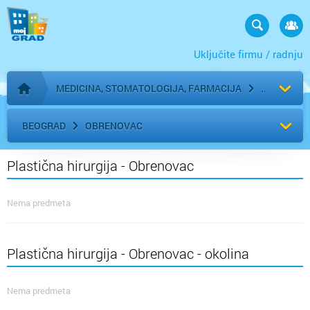
Uključite firmu / radnju
MEDICINA, STOMATOLOGIJA, FARMACIJA
Početna stranica
BEOGRAD
OBRENOVAC
Plastična hirurgija - Obrenovac
Nema predmeta
Plastična hirurgija - Obrenovac - okolina
Nema predmeta