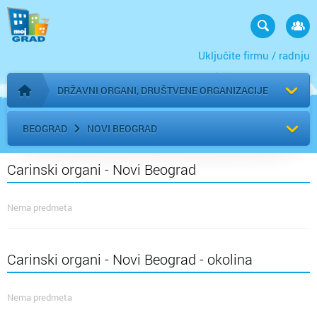
Uključite firmu / radnju
DRŽAVNI ORGANI, DRUŠTVENE ORGANIZACIJE
Početna stranica
BEOGRAD
NOVI BEOGRAD
Carinski organi - Novi Beograd
Nema predmeta
Carinski organi - Novi Beograd - okolina
Nema predmeta